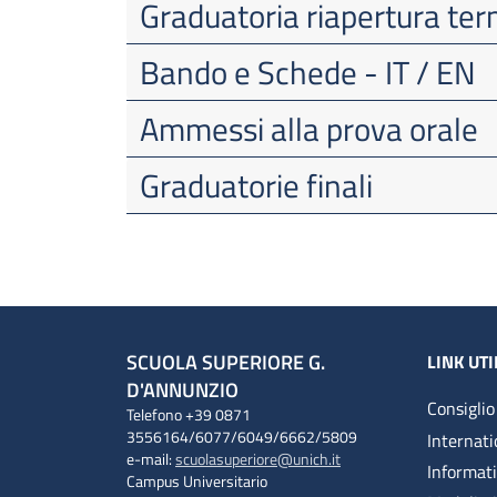
Graduatoria riapertura ter
Bando e Schede - IT / EN
Ammessi alla prova orale
Graduatorie finali
SCUOLA SUPERIORE G.
LINK UTI
D'ANNUNZIO
Consiglio
Telefono +39 0871
3556164/6077/6049/6662/5809
Internati
e-mail:
scuolasuperiore@unich.it
Informat
Campus Universitario