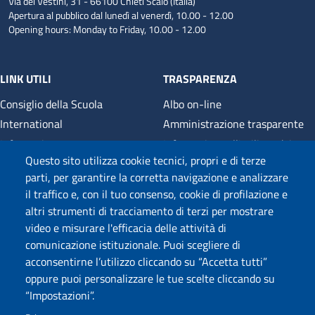
Via dei Vestini, 31 - 66100 Chieti Scalo (Italia)
Apertura al pubblico dal lunedì al venerdì, 10.00 - 12.00
Opening hours: Monday to Friday, 10.00 - 12.00
LINK UTILI
TRASPARENZA
Consiglio della Scuola
Albo on-line
International
Amministrazione trasparente
Informativa
Informativa sull'utilizzo dei
cookie
Questo sito utilizza cookie tecnici, propri e di terze
Modulistica
parti, per garantire la corretta navigazione e analizzare
Cookie settings
Contatti
il traffico e, con il tuo consenso, cookie di profilazione e
Mappa del sito
UNIFIND
altri strumenti di tracciamento di terzi per mostrare
Dona il 5 x 1000
UdALibrary
video e misurare l'efficacia delle attività di
Privacy
comunicazione istituzionale. Puoi scegliere di
acconsentirne l’utilizzo cliccando su “Accetta tutti”
oppure puoi personalizzare le tue scelte cliccando su
Wi-Fi di Ateneo
App
“Impostazioni”.
SPID
Whistleblowing